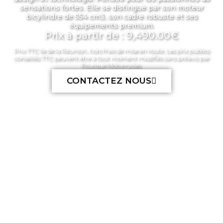
sensations fortes. Elle se distingue par son moteur
bicylindre de 554 cm3, son cadre robuste et ses
équipements premium.
Prix à partir de : 9,490.00€
Prix TTC Ile de la Réunion, hors frais de mise en route. Les prix publics
conseillés TTC peuvent être à tout moment modifiés sans préavis par
Foucque Motorcycles.
CONTACTEZ NOUS