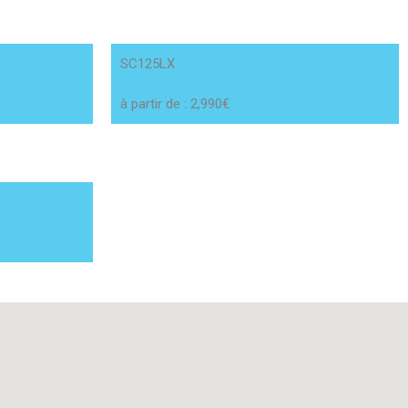
SC125LX
à partir de : 2,990€