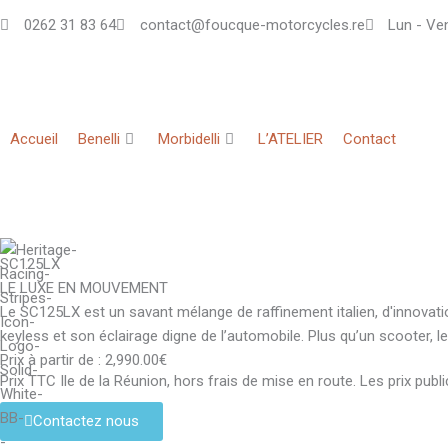
Aller
0262 31 83 64
contact@foucque-motorcycles.re
Lun - Ven
au
contenu
Accueil
Benelli
Morbidelli
L’ATELIER
Contact
SC125LX
LE LUXE EN MOUVEMENT
Le SC125LX est un savant mélange de raffinement italien, d'innovati
keyless et son éclairage digne de l’automobile. Plus qu’un scooter, 
Prix à partir de : 2,990.00€
Prix TTC Ile de la Réunion, hors frais de mise en route. Les prix p
Contactez nous