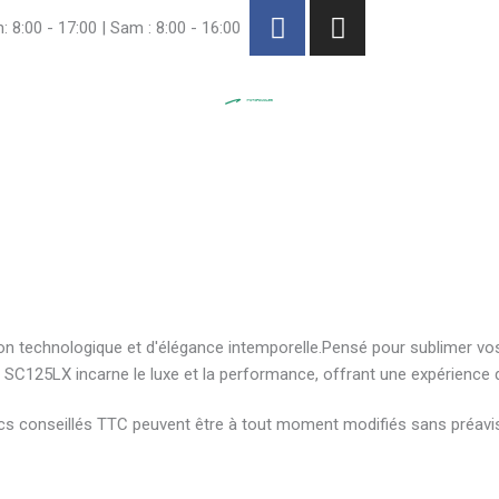
F
I
: 8:00 - 17:00 | Sam : 8:00 - 16:00
a
n
c
s
e
t
b
a
o
g
o
r
k
a
-
m
f
on technologique et d'élégance intemporelle.Pensé pour sublimer vos 
le SC125LX incarne le luxe et la performance, offrant une expérience 
ublics conseillés TTC peuvent être à tout moment modifiés sans préav